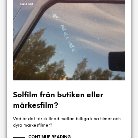
SOLFILM
Solfilm från butiken eller
märkesfilm?
Vad är det för skillnad mellan billiga kina filmer och
dyra märkesfilmer?
CONTINUE READING