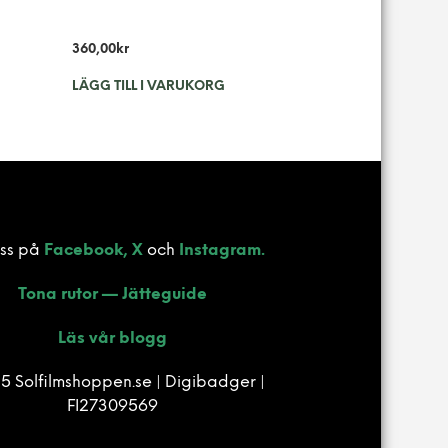
360,00
kr
LÄGG TILL I VARUKORG
oss på
Facebook,
X
och
Instagram.
Tona rutor — Jätteguide
Läs vår blogg
5 Solfilmshoppen.se | Digibadger |
FI27309569