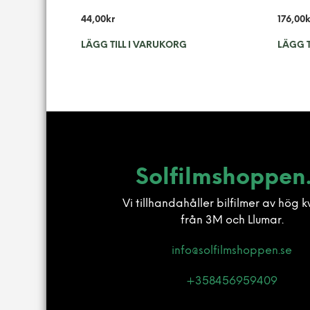
44,00
kr
176,00
k
LÄGG TILL I VARUKORG
LÄGG T
Solfilmshoppen
Vi tillhandahåller bilfilmer av hög k
från 3M och Llumar.
info@solfilmshoppen.se
+358456959409