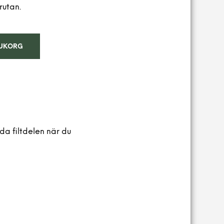
A
rutan.
P
R
O
D
ARUKORG
U
K
T
E
R
I
V
A
R
da filtdelen när du
U
K
O
R
G
E
N
.