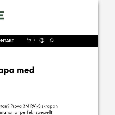
0
ONTAKT
rapa med
I
utan? Pröva 3M PA1-S skrapan
N
G
nation är perfekt speciellt