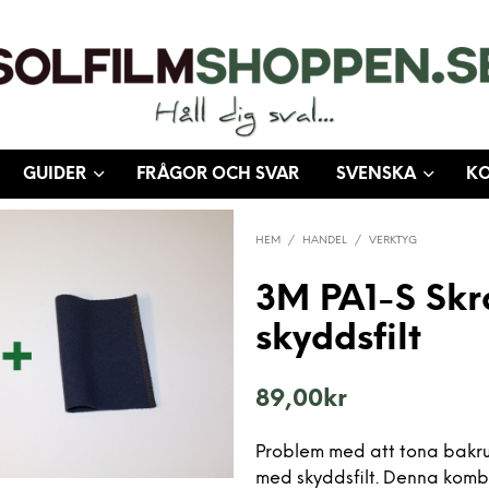
GUIDER
FRÅGOR OCH SVAR
SVENSKA
K
HEM
/
HANDEL
/
VERKTYG
3M PA1-S Sk
skyddsfilt
89,00
kr
Problem med att tona bakr
med skyddsfilt. Denna kombi