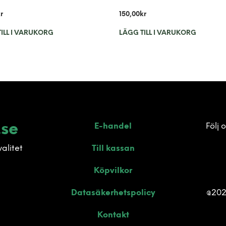
r
150,00
kr
ILL I VARUKORG
LÄGG TILL I VARUKORG
.se
E-handel
Följ 
valitet
Till kassan
Köpvilkor
Datasäkerhetspolicy
@202
Kontakt